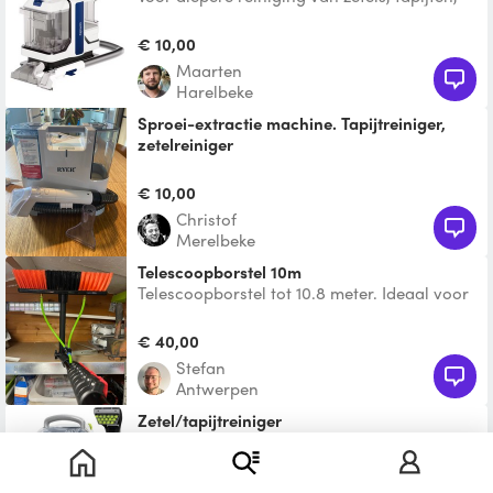
stoffen bekleding... Werkt gewoon met
water. Haalt verr
€ 10,00
Maarten
Harelbeke
Sproei-extractie machine. Tapijtreiniger,
zetelreiniger
Sproeit water en zuigt het gelijk op. Ik
gebruik eens in zoveel tijd voor mijn
€ 10,00
(auto)zetels en erg t
Christof
Merelbeke
Telescoopborstel 10m
Telescoopborstel tot 10.8 meter. Ideaal voor
reinigen van zonnepanelen en
afdakconstructies op hoog
€ 40,00
Stefan
Antwerpen
Zetel/tapijtreiniger
Enkel de machine is te huur, het product om
de stof te kuisen is er niet bij.
€ 15,00