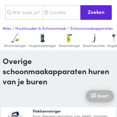
Zoeken
Alles
/
Huishouden & Schoonmaak
/
Schoonmaakapparaten
Stoomreiniger
Hogedrukreiniger
Raamreiniger
Boenmachine
Rageb
Overige
schoonmaakapparaten huren
van je buren
Kaart
Vlekkenreiniger
Voor diepere reiniging van zetels, tapijten,