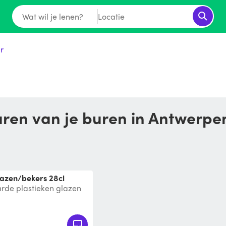
Wat wil je lenen?
Locatie
r
huren van je buren in Antwerpe
lazen/bekers 28cl
arde plastieken glazen
astic cups €2/glas niet