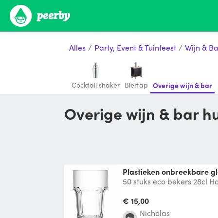
Alles
/
Party, Event & Tuinfeest
/
Wijn & Ba
Cocktail shaker
Biertap
Overige wijn & bar
Overige wijn & bar 
Plastieken onbreekbare g
50 stuks eco bekers 28cl H
voor bier/cocktails Hard pl
€ 15,00
Nicholas