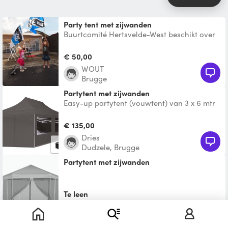
party tent met zijwanden
Buurtcomité Hertsvelde-West beschikt over
een partytent 'heavy duty' van 8m x 4m. Af
te halen in Si
€ 50,00
WOUT
Brugge
Partytent met zijwanden
Easy-up partytent (vouwtent) van 3 x 6 mtr
in zwarte kleur. Het zeil is een polyester zeil
met PVC c
€ 135,00
Dries
Dudzele, Brugge
Partytent met zijwanden
Te leen
Pallieter
Zedelgem