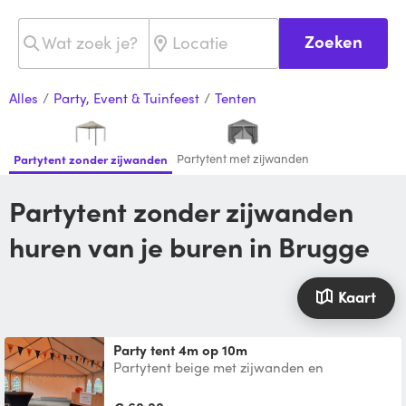
Zoeken
Alles
/
Party, Event & Tuinfeest
/
Tenten
Partytent met zijwanden
Partytent zonder zijwanden
Partytent zonder zijwanden
huren van je buren in Brugge
Kaart
Party tent 4m op 10m
Partytent beige met zijwanden en
ritsopeningen. Zonder vloer of
countergewichten. Zelf op te halen e