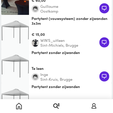
€ 60,00
Guillaume
Oostkamp
Partytent (vouwsysteem) zonder zijwanden
3x3m
Makkelijk op te zetten vouwtent. 3x3m
€ 15,00
WIN'S_uitleen
Sint-Michiels, Brugge
Partytent zonder zijwanden
Te leen
Inge
Sint-Kruis, Brugge
partytent zonder zijwanden
Te leen
christel