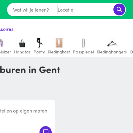
Wat wil je lenen?
Locatie
soires
luizer
Handtas
Panty
Kledingkast
Passpiegel
Kledinghangers
O
 buren in Gent
stellen op eigen maten