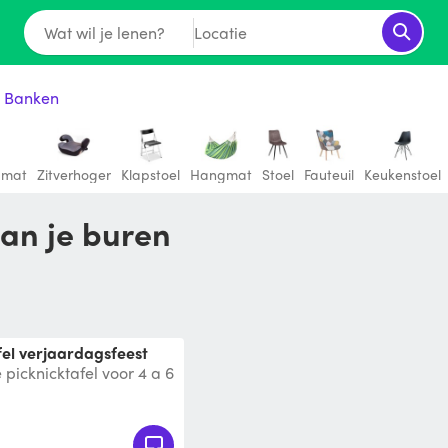
Wat wil je lenen?
Locatie
& Banken
gmat
Zitverhoger
Klapstoel
Hangmat
Stoel
Fauteuil
Keukenstoel
van je buren
afel verjaardagsfeest
icknicktafel voor 4 a 6
afel (max. 2 tafels