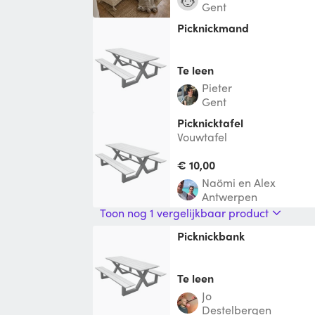
Gent
Picknickmand
Te leen
Pieter
Gent
Picknicktafel
Vouwtafel
€ 10,00
Naömi en Alex
Antwerpen
Toon nog 1 vergelijkbaar product
Picknickbank
Te leen
Jo
Destelbergen