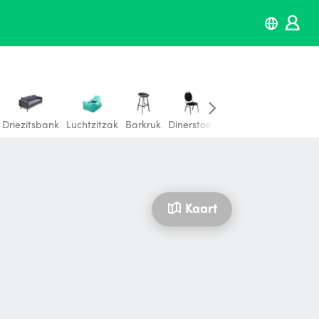
Driezitsbank
Luchtzitzak
Barkruk
Dinerstoel
Ligbed
Strandbed
Kaart