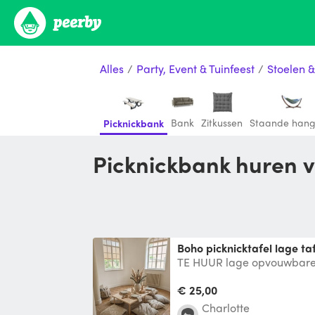
Alles
/
Party, Event & Tuinfeest
/
Stoelen 
Bank
Zitkussen
Staande han
Picknickbank
Picknickbank huren 
boho picknicktafel lage t
TE HUUR lage opvouwbare p
personen aan 25 euro per t
besch
€ 25,00
charlotte