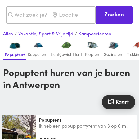
Zoeken
Alles
/
Vakantie, Sport & Vrije tijd
/
Kampeertenten
Koepeltent
Lichtgewicht tent
Ploptent
Gezinstent
Trekki
Popuptent
Popuptent huren van je buren
in Antwerpen
Kaart
Popuptent
Ik heb een popup partytent van 3 op 6 m .