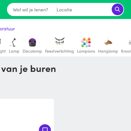
Wat wil je lenen?
Locatie
aratuur
ight
Lamp
Discolamp
Feestverlichting
Lampions
Hanglamp
Kroon
n van je buren