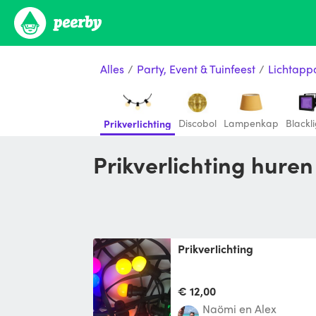
Alles
/
Party, Event & Tuinfeest
/
Lichtapp
Discobol
Lampenkap
Blackl
Prikverlichting
Prikverlichting hure
Prikverlichting
€ 12,00
Naömi en Alex