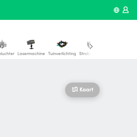
luchter
Lasermachine
Tuinverlichting
Stroboscoop
Bioscooplamp
Kaart