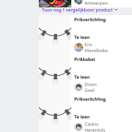
Antwerpen
Toon nog 1 vergelijkbaar product
Prikverlichting
Te leen
Eric
Merelbeke
prikkabel
Te leen
Daan
Geel
Prikverlichting
Te leen
Cédric
Herentals