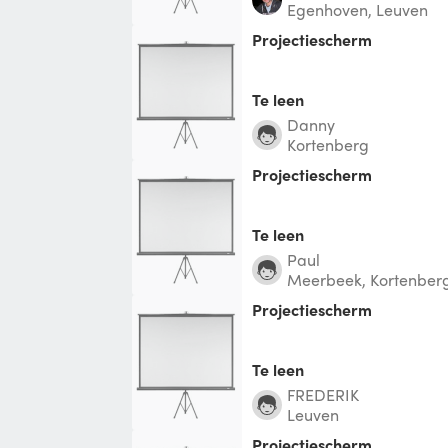
Egenhoven, Leuven
Projectiescherm
Te leen
Danny
Kortenberg
Projectiescherm
Te leen
Paul
Meerbeek, Kortenber
projectiescherm
Te leen
FREDERIK
Leuven
projectiescherm