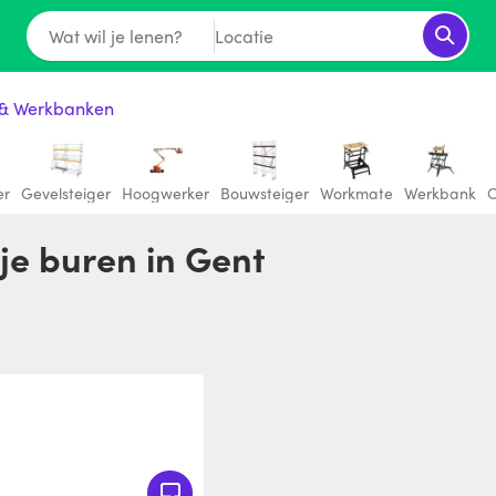
Wat wil je lenen?
Locatie
 & Werkbanken
er
Gevelsteiger
Hoogwerker
Bouwsteiger
Workmate
Werkbank
O
 je buren in Gent