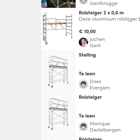
Gentbrugge
rolsteiger 2 x 0,6 m
Deze aluminium rolstijger 
opvouwbare structuur met 
draagvloer
€ 10,00
jochen
Gent
stelling
Te leen
Does
Evergem
Rolsteiger
Te leen
monique
Destelbergen
rolsteiger