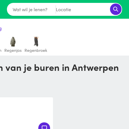
Wat wil je lenen?
Locatie
g
n
Regenjas
Regenbroek
n van je buren in Antwerpen