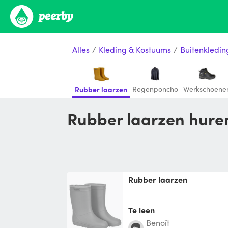
Alles
/
Kleding & Kostuums
/
Buitenkledin
Regenponcho
Werkschoene
Rubber laarzen
Rubber laarzen hure
Rubber laarzen
Te leen
Benoît