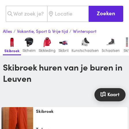
Zoeken
Alles
/
Vakantie, Sport & Vrije tijd
/
Wintersport
Skihelm
Skikleding
Skibril
Kunstschaatsen
Schaatsen
Ski
Skibroek
Skibroek huren van je buren in
Leuven
Kaart
Skibroek