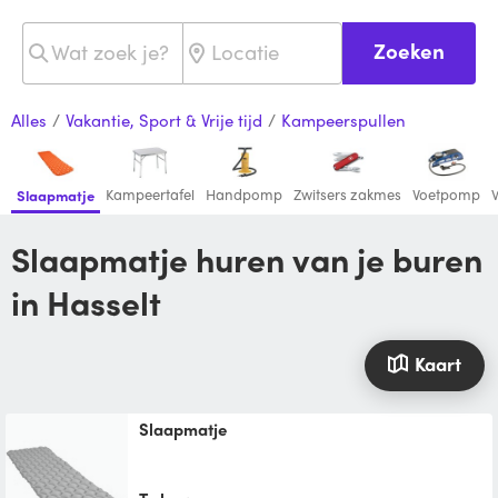
Zoeken
Alles
/
Vakantie, Sport & Vrije tijd
/
Kampeerspullen
Kampeertafel
Handpomp
Zwitsers zakmes
Voetpomp
Slaapmatje
Slaapmatje huren van je buren
in Hasselt
Kaart
Slaapmatje