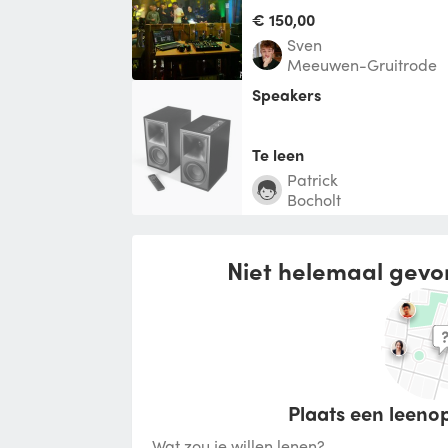
subwoo
€ 150,00
sven
Meeuwen-Gruitrode
speakers
Te leen
Patrick
Bocholt
Niet helemaal gevo
Plaats een leenop
Wat zou je willen lenen?