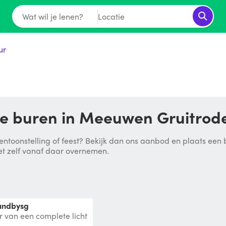
Wat wil je lenen?
Locatie
ur
 je buren in Meeuwen Gruitrod
ntoonstelling of feest? Bekijk dan ons aanbod en plaats een bod
et zelf vanaf daar overnemen.
oundbysg
 van een complete licht
150 per avond. (2X