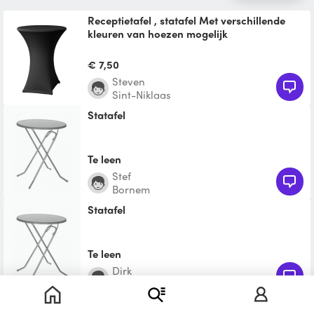
Receptietafel , statafel Met verschillende
kleuren van hoezen mogelijk
Receptietafel , statafel Met verschillende
kleuren van hoezen mogelijk
€ 7,50
Steven
Sint-Niklaas
Statafel
Te leen
Stef
Bornem
Statafel
Te leen
Dirk
Beveren
Statafel