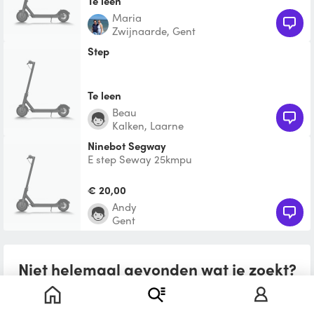
Te leen
Maria
Zwijnaarde, Gent
Step
Te leen
Beau
Kalken, Laarne
Ninebot Segway
E step Seway 25kmpu
€ 20,00
andy
Gent
Niet helemaal gevonden wat je zoekt?