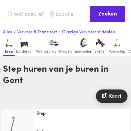
Zoeken
Alles
/
Vervoer & Transport
/
Overige Vervoersmiddelen
Bolderkar
Verhuisvrachtwagen
Eenwieler
Skelter
Vouwstep
O
Step
Step huren van je buren in
Gent
Kaart
Step