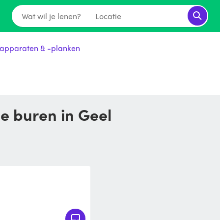
Wat wil je lenen?
Locatie
jkapparaten & -planken
 je buren in Geel