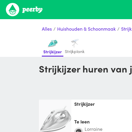
Alles
/
Huishouden & Schoonmaak
/
Stri
Strijkplank
Strijkijzer
Strijkijzer huren van
Strijkijzer
Te leen
Lorraine