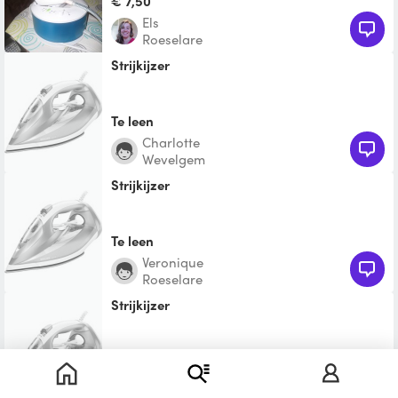
€ 7,50
Els
Roeselare
Strijkijzer
Te leen
Charlotte
Wevelgem
Strijkijzer
Te leen
Veronique
Roeselare
Strijkijzer
Te leen
Kimberly