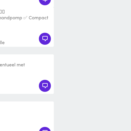
‍♂️
 & handpomp ✅ Compact
mee te nemen Meer
le
ventueel met
oor 1 board Leuk voor