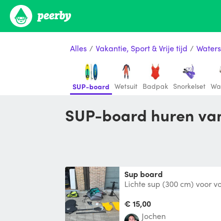
Alles
/
Vakantie, Sport & Vrije tijd
/
Waters
Wetsuit
Badpak
Snorkelset
Wat
SUP-board
SUP-board huren van
Sup board
Lichte sup (300 cm) voor vo
120 kg) in rugzak. Incl po
2
€ 15,00
jochen