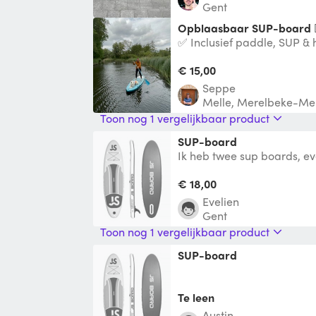
Gent
Opblaasbaar SUP-board 🏄
✅ Inclusief paddle, SUP
op te rollen – makkelijk 
outdoor g
€ 15,00
seppe
Melle, Merelbeke-Mel
Toon nog 1 vergelijkbaar product
SUP-board
Ik heb twee sup boards, e
zwemvesten. Huurprijs is v
een uitstapje
€ 18,00
Evelien
Gent
Toon nog 1 vergelijkbaar product
SUP-board
Te leen
Austin