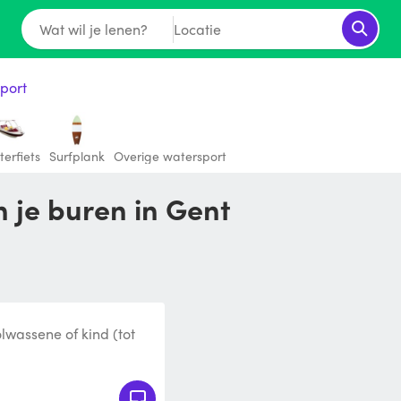
Wat wil je lenen?
Locatie
port
erfiets
Surfplank
Overige watersport
 je buren in Gent
lwassene of kind (tot
mp, peddel en zwemvest,