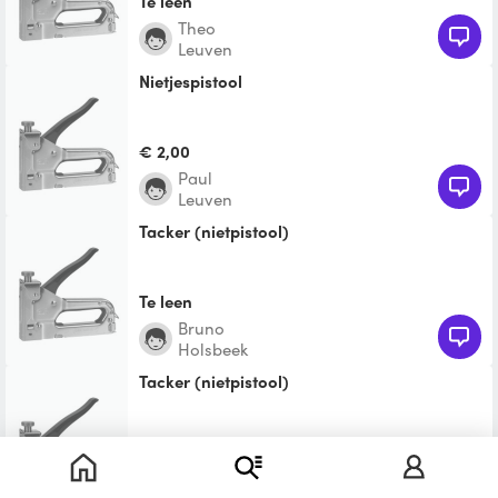
Te leen
Theo
Leuven
nietjespistool
€ 2,00
Paul
Leuven
Tacker (nietpistool)
Te leen
Bruno
Holsbeek
Tacker (nietpistool)
Te leen
Félix