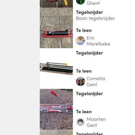
Ghent
tegelsnijder
Basic tegelsnijder
Te leen
Eric
Merelbeke
tegelsnijder
Te leen
Cornelia
Gent
Tegelsnijder
Te leen
Maarten
Gent
Tegelsnijder