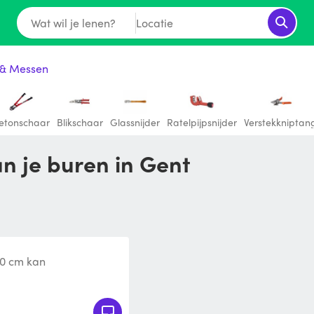
Wat wil je lenen?
Locatie
 & Messen
etonschaar
Blikschaar
Glassnijder
Ratelpijpsnijder
Verstekkniptan
an je buren in Gent
 30 cm kan