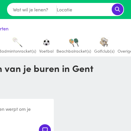
Wat wil je lenen?
Locatie
rten
Badmintonracket(s)
Voetbal
Beachbalracket(s)
Golfclub(s)
Overig
n van je buren in Gent
en werpt om je
tterij gaat 5 uur mee.