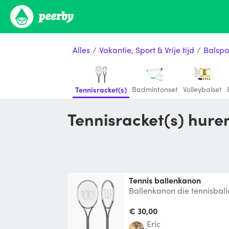
Alles
/
Vakantie, Sport & Vrije tijd
/
Balspo
Badmintonset
Volleybalset
Tennisracket(s)
Tennisracket(s) hure
Tennis ballenkanon
Ballenkanon die tennisball
tennisslagen te oefenen. Ba
Snelhe
€ 30,00
Eric