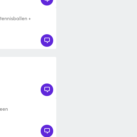
tennisballen +
leen