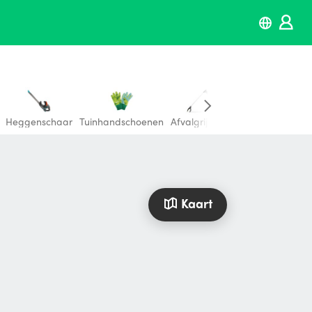
Heggenschaar
Tuinhandschoenen
Afvalgrijper
tegelzaagmachin
Kaart