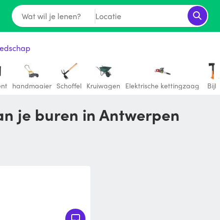
Wat wil je lenen?
Locatie
eedschap
ent
handmaaier
Schoffel
Kruiwagen
Elektrische kettingzaag
Bijl
van je buren in Antwerpen