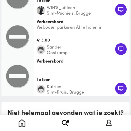
Te leen
WIN'S_uitleen
Sint-Michiels, Brugge
Verkeersbord
Verboden parkeren Af te halen in
oudenaarde Of bespreekbaar voor deinze
€ 3,00
Sander
Oostkamp
Verkeersbord
Te leen
katrien
Sint-Kruis, Brugge
Niet helemaal gevonden wat je zoekt?