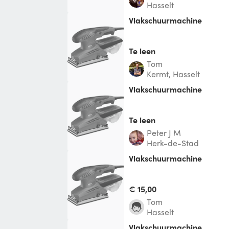
Hasselt
vlakschuurmachine
Te leen
Tom
Kermt, Hasselt
Vlakschuurmachine
Te leen
Peter J M
Herk-de-Stad
vlakschuurmachine
€ 15,00
Tom
Hasselt
vlakschuurmachine