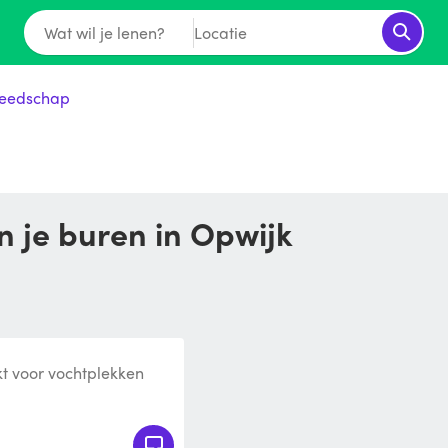
Wat wil je lenen?
Locatie
eedschap
n je buren in Opwijk
kt voor vochtplekken
vlak geschikt is voor te s