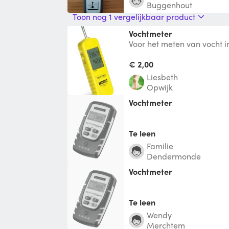
Buggenhout
Toon nog 1 vergelijkbaar product
Vochtmeter
Voor het meten van vocht 
een diepte van 4 cm. Het i
met
€ 2,00
Liesbeth
Opwijk
Vochtmeter
Te leen
Familie
Dendermonde
Vochtmeter
Te leen
Wendy
Merchtem