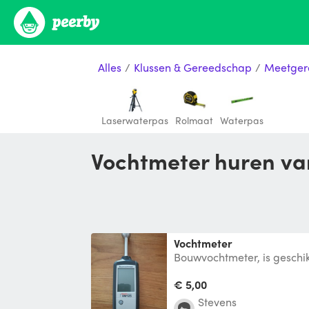
Alles
/
Klussen & Gereedschap
/
Meetger
Laserwaterpas
Rolmaat
Waterpas
Vochtmeter huren va
Vochtmeter
Bouwvochtmeter, is geschi
vast te stellen of een opper
€ 5,00
Stevens