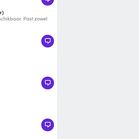
r)
schikbaar. Past zowel
kinderen +12j. Staan