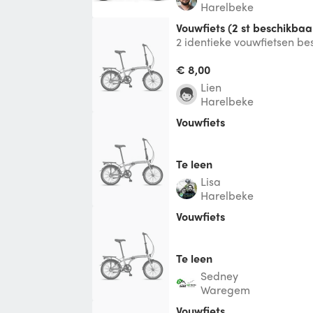
Harelbeke
vouwfiets (2 st beschikbaa
2 identieke vouwfietsen be
voor volwassenen als voor 
helem
€ 8,00
Lien
Harelbeke
Vouwfiets
Te leen
Lisa
Harelbeke
Vouwfiets
Te leen
Sedney
Waregem
Vouwfiets