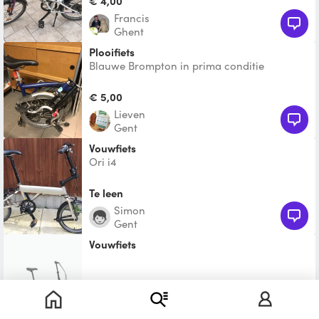
€ 4,00
Francis
Ghent
Plooifiets
Blauwe Brompton in prima conditie
€ 5,00
Lieven
Gent
Vouwfiets
Ori i4
Te leen
Simon
Gent
Vouwfiets
€ 20,00
Mieke