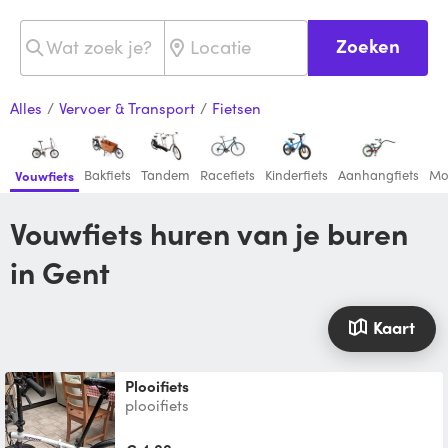
Zoeken
Alles
/
Vervoer & Transport
/
Fietsen
Bakfiets
Tandem
Racefiets
Kinderfiets
Aanhangfiets
Mo
Vouwfiets
Vouwfiets huren van je buren
in Gent
Kaart
plooifiets
plooifiets