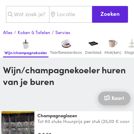
Zoeken
Alles
/
Koken & Tafelen
/
Servies
Taartbewaardoos
Dienblad
Mok(ken)
Etagi
Wijn/champagnekoeler
Wijn/champagnekoeler huren
van je buren
Kaart
Champagneglazen
Tot 60 stuks Huurprijs per stuk (25,00 € voor
60 glazen)