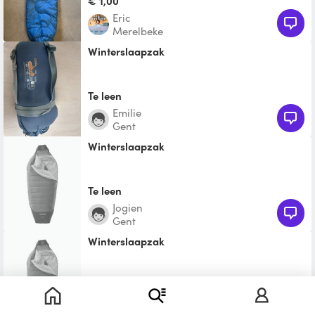
€ 1,00
Eric
Merelbeke
Winterslaapzak
Te leen
Emilie
Gent
Winterslaapzak
Te leen
Jogien
Gent
Winterslaapzak
Te leen
Chiel