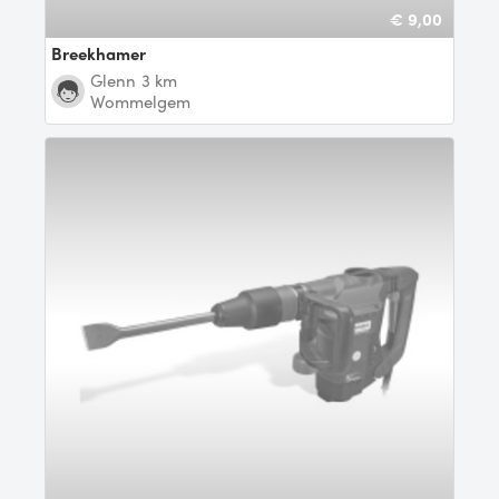
€ 9,00
Breekhamer
Glenn
3 km
Wommelgem