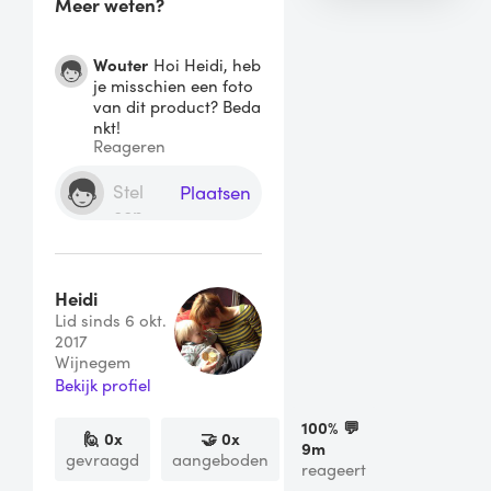
Meer weten?
Wouter
Hoi Heidi, heb
je misschien een foto
van dit product? Beda
nkt!
Reageren
Plaatsen
Heidi
Lid sinds 6 okt.
2017
Wijnegem
Bekijk profiel
100
% 💬
🙋
0
x
🤝
0
x
9m
gevraagd
aangeboden
reageert