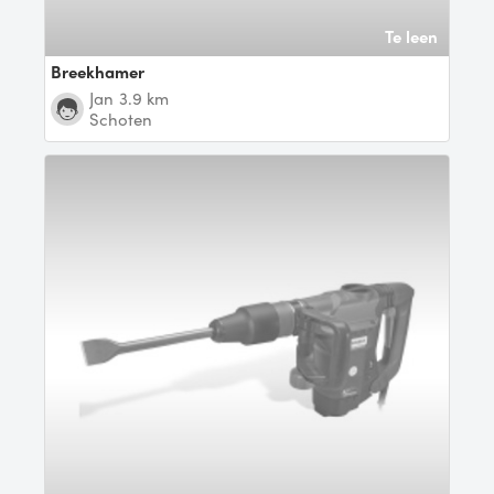
Te leen
Breekhamer
Jan
3.9 km
Schoten