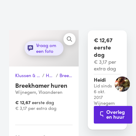
€ 12,67
Vraag om
eerste
een foto
dag
€ 3,17 per
extra dag
Klussen & Gereedschap
/
Hamers
/
Breekhamer
Heidi
Breekhamer huren
Lid sinds
6 okt.
Wijnegem, Vlaanderen
2017
€ 12,67
eerste dag
Wijnegem
€ 3,17 per extra dag
Overleg
en huur