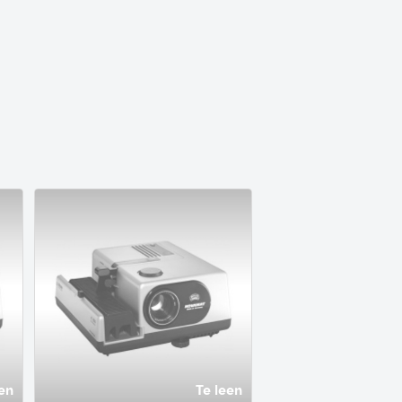
en
Te leen