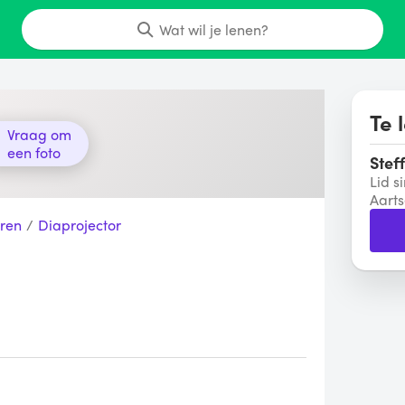
Wat wil je lenen?
Te 
Vraag om
een foto
Stef
Lid s
Aarts
ren
/
Diaprojector