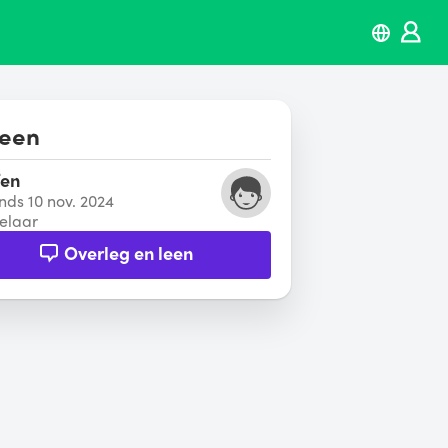
leen
fen
inds 10 nov. 2024
elaar
Overleg en leen