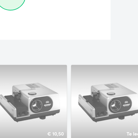
€ 10,50
Te le