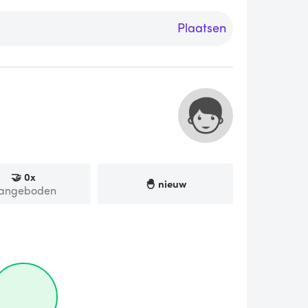
Plaatsen
🤝
0
x
🐣 nieuw
angeboden