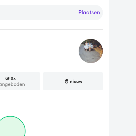
Plaatsen
🤝
0
x
🐣 nieuw
angeboden