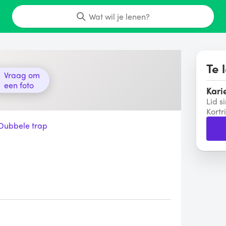
Wat wil je lenen?
Te 
Vraag om
een foto
Kari
Lid s
Kortri
Dubbele trap