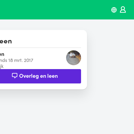
leen
en
inds 18 mrt. 2017
jk
Overleg en leen