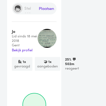
Plaatsen
Jo
Lid sinds 18 mei
2018
Gent
Bekijk profiel
25
% 💬
🙋
1
x
🤝
1
x
502m
gevraagd
aangeboden
reageert