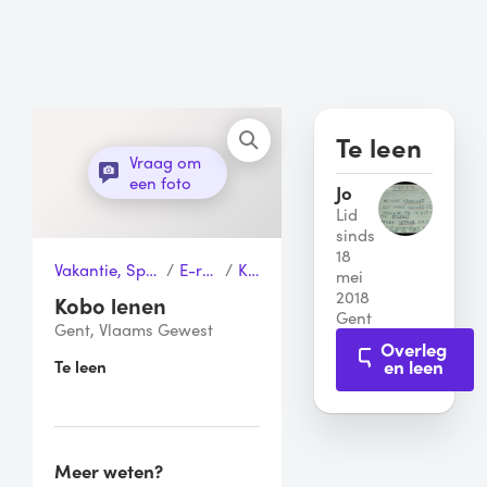
Te leen
Vraag om
een foto
Jo
Lid
sinds
18
Vakantie, Sport & Vrije tijd
/
E-readers
/
Kobo
mei
2018
Kobo lenen
Gent
Gent, Vlaams Gewest
Overleg
en leen
Te leen
Meer weten?