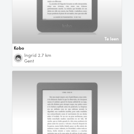
Te leen
Kobo
Ingrid
2.7 km
Gent