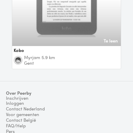
Te leen
Kobo
Myrjam
5.9 km
Gent
Over Peerby
Inschrijven
Inloggen
Contact Nederland
Voor gemeenten
Contact België
FAQ/Help
Pers