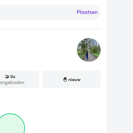
Plaatsen
🤝
0
x
🐣 nieuw
angeboden