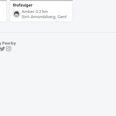
Stofzuiger
Amber
0.2 km
Sint-Amandsberg, Gent
g Peerby