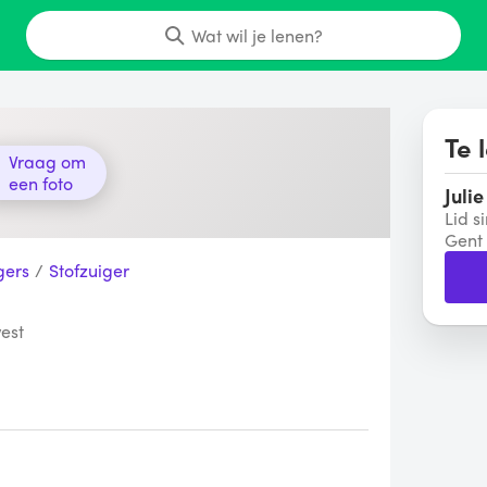
Wat wil je lenen?
Te 
Vraag om
een foto
Julie
Lid s
Gent
gers
/
Stofzuiger
est