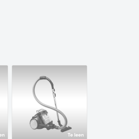
en
Te leen