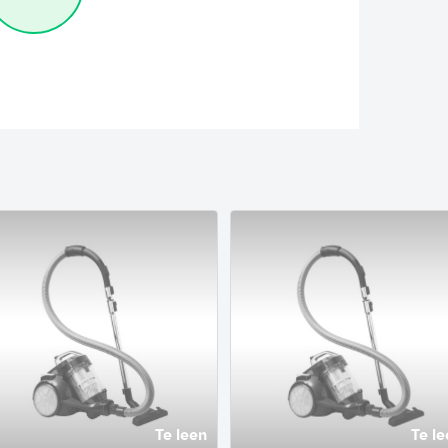
Te leen
Te le