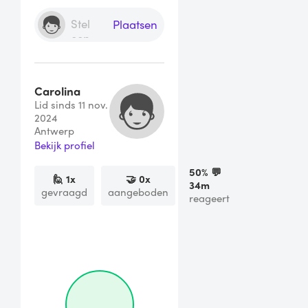
Plaatsen
Carolina
Lid sinds 11 nov.
2024
Antwerp
Bekijk profiel
50
% 💬
🙋
1
x
🤝
0
x
34m
gevraagd
aangeboden
reageert