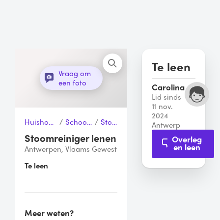
Te leen
Vraag om
een foto
Carolina
Lid sinds
11 nov.
2024
Huishouden & Schoonmaak
/
Schoonmaakapparaten
/
Stoomreiniger
Antwerp
Stoomreiniger lenen
Overleg
en leen
Antwerpen, Vlaams Gewest
Te leen
Meer weten?