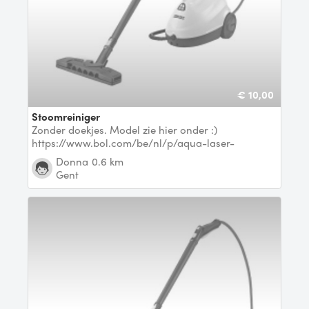
€ 10,00
Stoomreiniger
Zonder doekjes. Model zie hier onder :)
https://www.bol.com/be/nl/p/aqua-laser-
stoomreiniger-brill
Donna
0.6 km
Gent