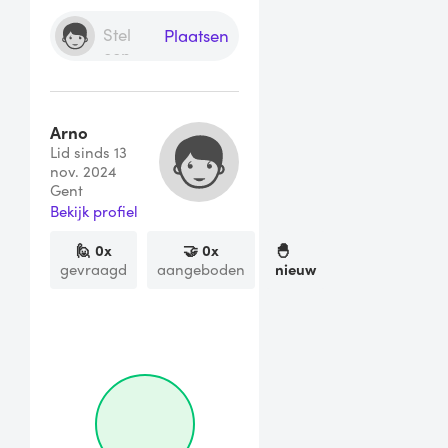
Plaatsen
Arno
Lid sinds 13
nov. 2024
Gent
Bekijk profiel
🙋
0
x
🤝
0
x
🐣
gevraagd
aangeboden
nieuw