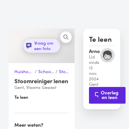
Te leen
Vraag om
een foto
Arno
Lid
sinds
13
Huishouden & Schoonmaak
/
Schoonmaakapparaten
/
Stoomreiniger
nov.
2024
Stoomreiniger lenen
Gent
Gent, Vlaams Gewest
Overleg
en leen
Te leen
Meer weten?