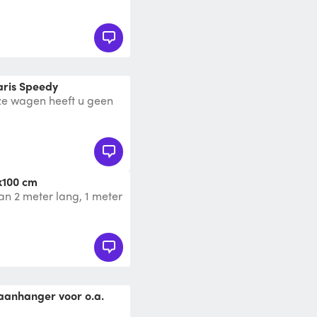
, 100,- per week.
aris Speedy
ze wagen heeft u geen
bagagewagen volgt de
x100 cm
 2 meter lang, 1 meter
bt zelf een witte kentek