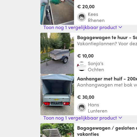
bakhoogte 30. 20,- per dag
€ 20,00
Kees
Rhenen
Toon nog 1 vergelijkbaar product
Bagagewagen te huur - S
Vakantieplannen? Voor de
E-rijbewijs nodig. Onze 
auto g
€ 10,00
Sonja's
Ochten
Aanhanger met huif - 200
Aanhangwagen met bak van
breed. Inclusief huif. Je he
€ 30,00
Hans
Lunteren
Toon nog 1 vergelijkbaar product
Bagagewagen / gesloten aanhanger voor o.a.
vakanties