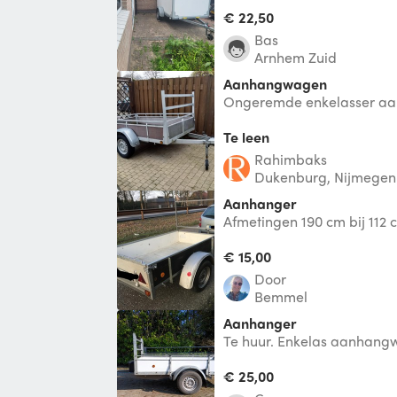
€ 22,50
Bas
Arnhem Zuid
Aanhangwagen
Ongeremde enkelasser a
kg. (rijbewijs B) Afhaal loc
Dukenburg €
Te leen
Rahimbaks
Dukenburg, Nijmegen
Aanhanger
Afmetingen 190 cm bij 112 
€ 15,00
Door
Bemmel
Aanhanger
Te huur. Enkelas aanhan
€ 25,00