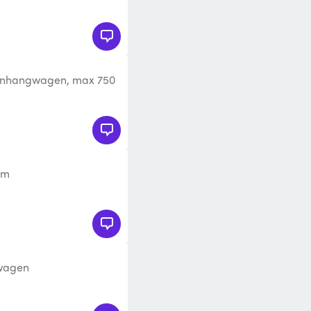
anhangwagen, max 750
atie: Nijmegen,
cm
gwagen