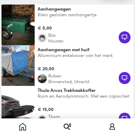
Aanhangwagen
Klein gesloten aanhangertje.
Binnenafmeting van de bak is 148x98x44cm
dus 0,63 kuub. Kan wel fietsen
€ 5,00
Bas
Houten
Aanhangwagen met huif
Alluminium enkelasser van het merk
Humbaur in de afmetingen 210x110 110 hoog
€ 20,00
Ruben
Binnenstad, Utrecht
Thule Arcos Trekhaakkoffer
Ruim en Aerodynamisch: Met een capaciteit
van 400 L is de Thule Arcos L een van de
grootste trekhaak
€ 15,00
Thom
Leidsche Rijn, Utrecht
Aanhangwagen met huif