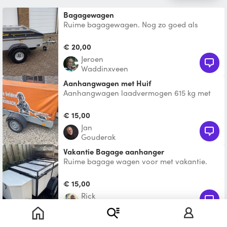
Bagagewagen
Ruime bagagewagen. Nog zo goed als
nieuw. Afmetingen: 154 x 102 x 52 cm. *
Neuswiel * Imperiaal *
€ 20,00
Jeroen
Waddinxveen
Aanhangwagen met Huif
Aanhangwagen laadvermogen 615 kg met
Huif ( Hornbach) Afmetingen Bak 110 x 210
Hoog 100. Bij het op
€ 15,00
Jan
Gouderak
Vakantie Bagage aanhanger
Ruime bagage wagen voor met vakantie.
Heeft 2 bergruimtes welke zijn af te sluiten
met sloten. Klein
€ 15,00
Rick
Moerkapelle
Aanhangwagen open