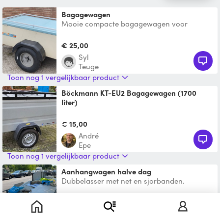
Bagagewagen
Mooie compacte bagagewagen voor
vakantie of weekendje weg. Alle
kampeerspullen, stoelen, speelgoed k
€ 25,00
Syl
Teuge
Toon nog 1 vergelijkbaar product
Böckmann KT-EU2 Bagagewagen (1700
liter)
Bagagewagen Böckmann KT-EU2 (1700 liter)
Te huur aangeboden: nette en praktische
€ 15,00
Böckmann / TPV bag
André
Epe
Toon nog 1 vergelijkbaar product
Aanhangwagen halve dag
Dubbelasser met net en sjorbanden.
Stroomkabel naar de auto met 7 of 13.
Disselslot.
€ 5,00
André