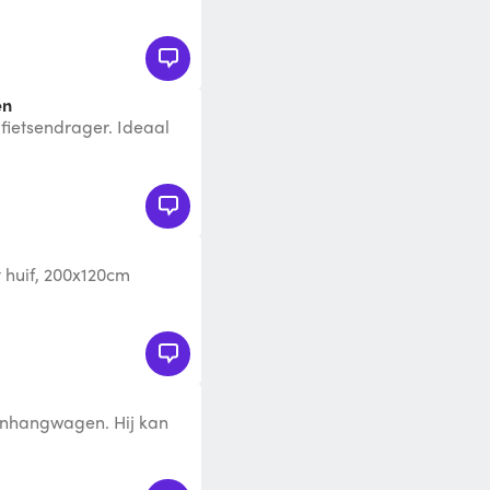
en
 fietsendrager. Ideaal
e weg.
huif, 200x120cm
nhangwagen. Hij kan
 is daardoor ideaal