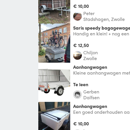
€ 10,00
Peter
Stadshagen, Zwolle
Saris speedy bagagewag
Handig en klein! + nog een
voor vakantie of een dagj
€ 12,50
Chiljon
Zwolle
Aanhangwagen
Kleine aanhangwagen met 
Te leen
Gerben
Dalfsen
aanhangwagen
Een goed onderhouden aa
goed worden afgesloten en
voor de vaka
€ 10,00