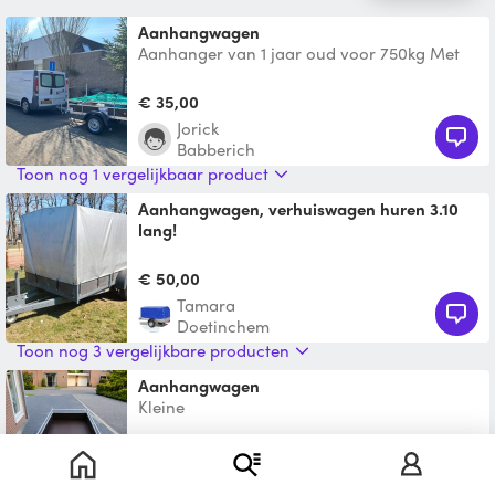
Aanhangwagen
Aanhanger van 1 jaar oud voor 750kg Met
1050KG AS. Graag weer schoon afgespoten
retour bij het verv
€ 35,00
jorick
Babberich
Toon nog 1 vergelijkbaar product
Aanhangwagen, verhuiswagen huren 3.10
lang!
www.aanhangerhurendoetinchem.nl Ben je
op zoek naar een grote aanhanger die je
€ 50,00
bijna niet voelt ach
Tamara
Doetinchem
Toon nog 3 vergelijkbare producten
Aanhangwagen
Kleine
€ 16,00
Frederik