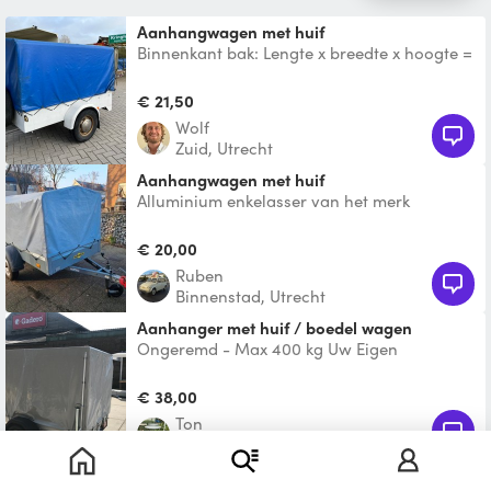
Aanhangwagen met huif
Binnenkant bak: Lengte x breedte x hoogte =
2,0m x 1,0m x 1,2m Max laadvermogen
750kg. Aanhanger
€ 21,50
Wolf
Zuid, Utrecht
Aanhangwagen met huif
Alluminium enkelasser van het merk
Humbaur in de afmetingen 210x110 110 hoog
€ 20,00
Ruben
Binnenstad, Utrecht
Aanhanger met huif / boedel wagen
Ongeremd - Max 400 kg Uw Eigen
kentekenplaat Meenemen Vloer 255x133
Gebruik tbv meubeltransport, l
€ 38,00
Ton
Vleuten-De Meern, Utrecht
aanhangwagen