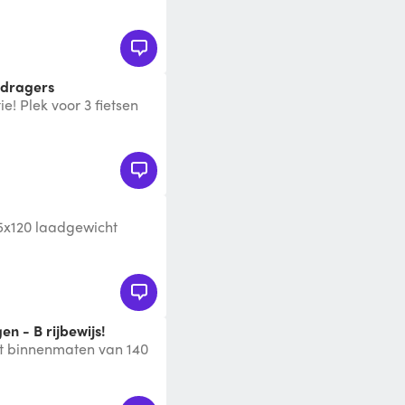
s , net , touw, zeil, be
ndragers
e! Plek voor 3 fietsen
rs zitten erop).
5x120 laadgewicht
den
n - B rijbewijs!
 binnenmaten van 140
og. De aanhanger is