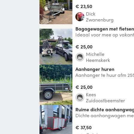
cm, compleet met zijverhoger
€ 23,50
Dick
Zwanenburg
Bagagewagen met fietse
Ideaal voor mee op vakanti
op de bagagewagen (drage
Minimaal
€ 25,00
Michelle
Heemskerk
Aanhanger huren
Aanhanger te huur afm 25
750kg incl net en spanban
€ 25,00
Kees
Zuidoostbeemster
Ruime dichte aanhangwage
Dichte aanhangwagen met
breed, 260 diep en 150 ho
geremd met
€ 37,50