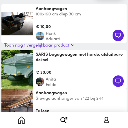
Aanhangwagen
100x160 cm diep 30 cm
€ 10,00
Henk
Aduard
Toon nog 1 vergelijkbaar product
SARIS bagagewagen met harde, afsluitbare
deksel
Zeer geschikt voor vakantie. Afmeting
(lxbxd): 120 x 85 x 35 cm. Belasting: 500 kg
€ 30,00
(ongeremd). Pui,
Anita
Eelde
Aanhangwagen
Stevige aanhanger van 122 bij 244
(binnenmaat).
Te leen
BJ
Roden