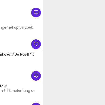
cm. * Neuswiel *
ngernet op verzoek
js (€ 2,50 per dag)
fhaaladres en
ven/ De Hoef
feur
n 3,25 meter lang en
l laadvermogen is 1400