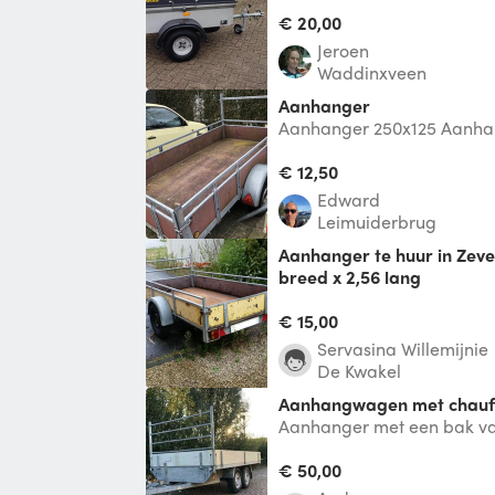
Afmetingen: 154 x 102 x 52 
Imperiaal *
€ 20,00
Jeroen
Waddinxveen
aanhanger
Aanhanger 250x125 Aanha
beschikbaar tegen meerpri
€ 12,50
Edward
Leimuiderbrug
Aanhanger te huur in Zevenhoven/De Hoef! 1,3
breed x 2,56 lang
Fijne aanhanger te huur, a
terugbezorgen in Zevenho
€ 15,00
Servasina Willemijnie
De Kwakel
Aanhangwagen met chauf
Aanhanger met een bak va
1,77 meter breed. Maximaa
kg. Zij
€ 50,00