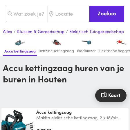
Zoeken
Alles
/
Klussen & Gereedschap
/
Elektrisch Tuingereedschap
Benzine kettingzaag
Bladblazer
Elektrische hegg
Accu kettingzaag
Accu kettingzaag huren van je
buren in Houten
Kaart
Accu kettingzaag
Makita elektrische kettingzaag, 2 x 18Volt.
Let op: een kettingzaag is een
levensgevaarlijke machin