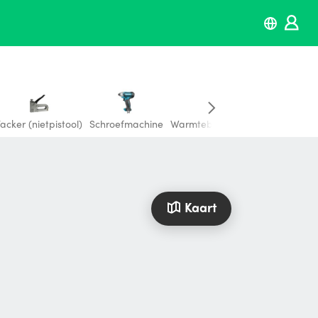
acker (nietpistool)
Schroefmachine
Warmtebeeldcamera
Cementm
Kaart