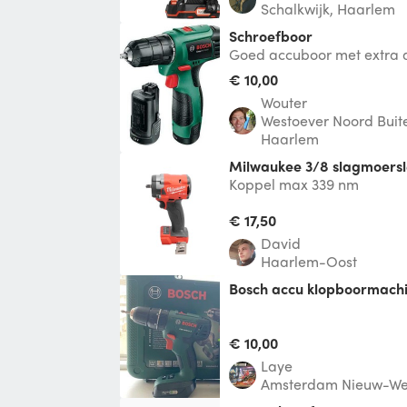
Schalkwijk, Haarlem
Schroefboor
Goed accuboor met extra a
schroeven, maar ook voren 
€ 10,00
muren bor
Wouter
Westoever Noord Buit
Haarlem
Milwaukee 3/8 slagmoersl
Koppel max 339 nm
€ 17,50
David
Haarlem-Oost
Bosch accu klopboormach
€ 10,00
Laye
Amsterdam Nieuw-We