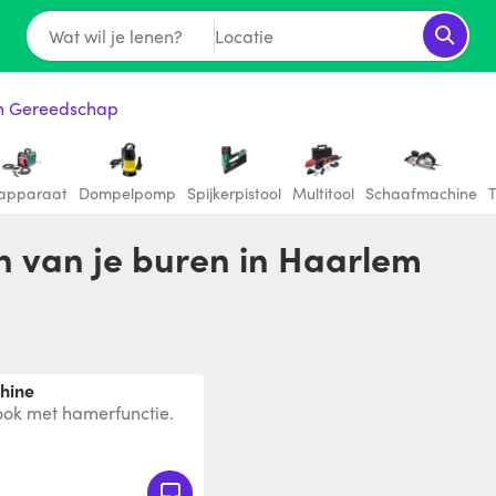
Wat wil je lenen?
Locatie
ch Gereedschap
apparaat
Dompelpomp
Spijkerpistool
Multitool
Schaafmachine
T
en van je buren in Haarlem
hine
ok met hamerfunctie.
fer met 4Ah accu en een