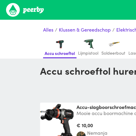
Alles
/
Klussen & Gereedschap
/
Elektris
Lijmpistool
Soldeerbout
Las
Accu schroeftol
Accu schroeftol hur
Accu-slagboorschroefmac
Mooie accu boormachine o
Wordt geleverd in een kof
snella
€ 10,00
Nemanja